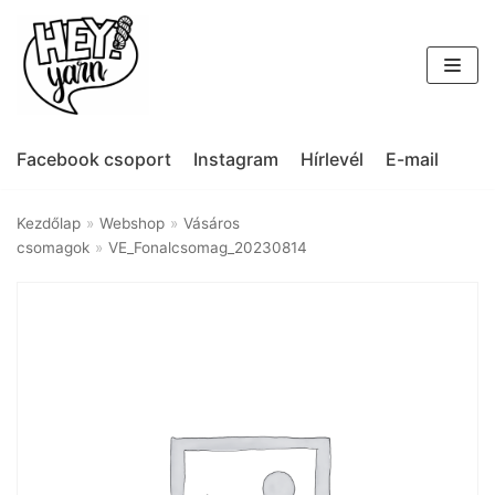
Skip
to
content
Facebook csoport
Instagram
Hírlevél
E-mail
Kezdőlap
»
Webshop
»
Vásáros
csomagok
»
VE_Fonalcsomag_20230814