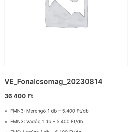
VE_Fonalcsomag_20230814
36 400
Ft
FMN3: Merengő 1 db – 5.400 Ft/db
FMN3: Vadóc 1 db – 5.400 Ft/db
FMS: Lagúna 1 db – 6.400 Ft/db