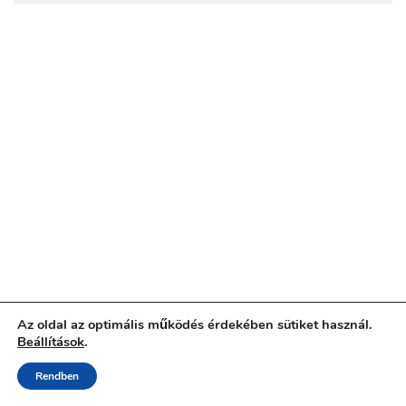
Az oldal az optimális működés érdekében sütiket használ.
Beállítások
.
Adatkezelési tájékoztató
Rendben
ÁSZF