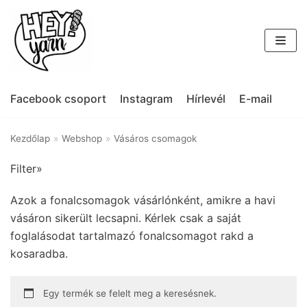
Skip
to
content
Kategóriák
Facebook csoport
Instagram
Hírlevél
E-mail
Készleten lévő kézzel festett fonalak
(63)
Kezdőlap
»
Webshop
»
Vásáros csomagok
ITO Kinu - bourette selyem fonal
(21)
ITO Kouki - ramie-selyem fonal - AKCIÓS!
(3)
Filter»
ITO Tategami - papír-pamut effektfonal - AKCIÓS!
(1)
Azok a fonalcsomagok vásárlónként, amikre a havi
Ajándékutalvány
(4)
vásáron sikerült lecsapni. Kérlek csak a saját
foglalásodat tartalmazó fonalcsomagot rakd a
kosaradba.
Egy termék se felelt meg a keresésnek.