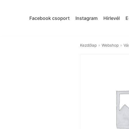
Skip
to
Facebook csoport
Instagram
Hírlevél
E
content
Kezdőlap
»
Webshop
»
Vá