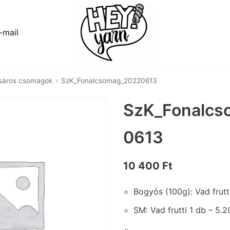
-mail
sáros csomagok
»
SzK_Fonalcsomag_20220613
SzK_Fonalcs
0613
10 400
Ft
Bogyós (100g): Vad frutt
SM: Vad frutti 1 db – 5.