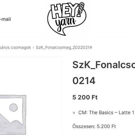
-mail
sáros csomagok
»
SzK_Fonalcsomag_20220214
SzK_Fonalcs
0214
5 200
Ft
CM: The Basics – Latte 1
Összesen: 5.200 Ft