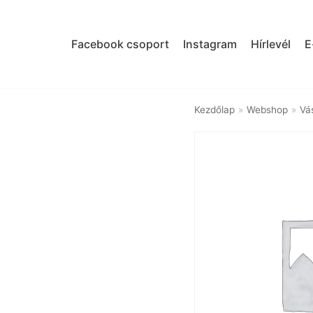
Skip
to
Facebook csoport
Instagram
Hírlevél
E
content
Kezdőlap
»
Webshop
»
Vá