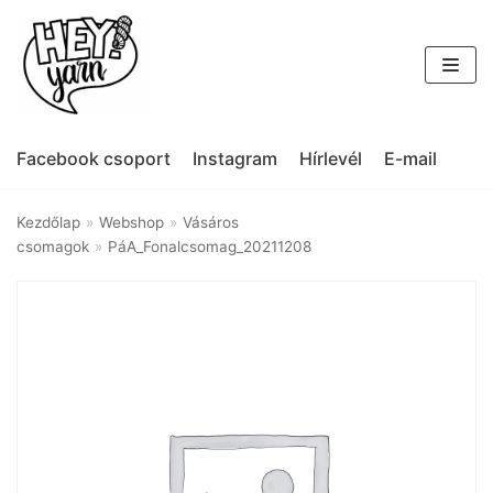
Skip
to
content
Facebook csoport
Instagram
Hírlevél
E-mail
Kezdőlap
»
Webshop
»
Vásáros
csomagok
»
PáA_Fonalcsomag_20211208