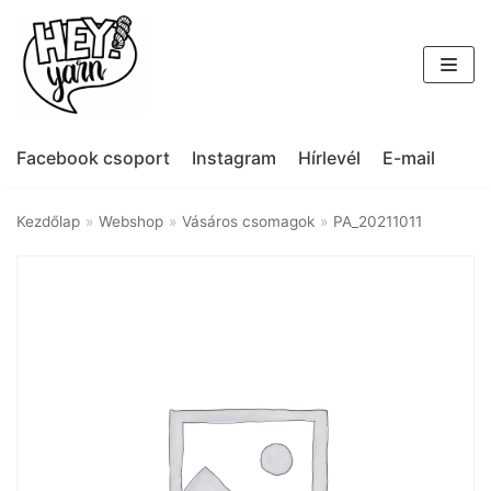
Skip
to
content
Facebook csoport
Instagram
Hírlevél
E-mail
Kezdőlap
»
Webshop
»
Vásáros csomagok
»
PA_20211011