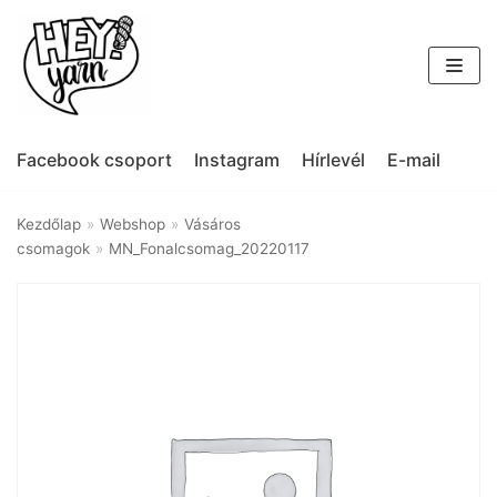
Skip
to
content
Facebook csoport
Instagram
Hírlevél
E-mail
Kezdőlap
»
Webshop
»
Vásáros
csomagok
»
MN_Fonalcsomag_20220117