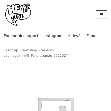
Skip
to
content
Facebook csoport
Instagram
Hírlevél
E-mail
Kezdőlap
»
Webshop
»
Vásáros
csomagok
»
MB_Fonalcsomag_20220214