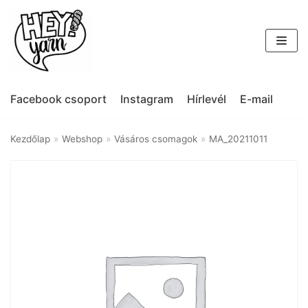
Skip
to
content
Facebook csoport
Instagram
Hírlevél
E-mail
Kezdőlap
»
Webshop
»
Vásáros csomagok
»
MA_20211011