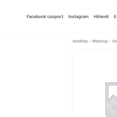
Skip
to
Facebook csoport
Instagram
Hírlevél
E
content
Kezdőlap
»
Webshop
»
Vá