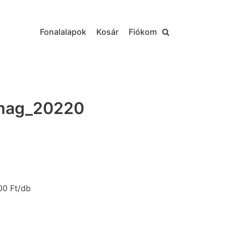
Fonalalapok
Kosár
Fiókom
mag_20220
00 Ft/db