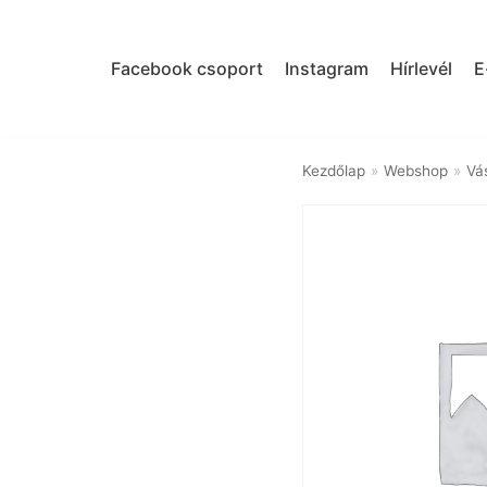
Skip
to
Facebook csoport
Instagram
Hírlevél
E
content
Kezdőlap
»
Webshop
»
Vá