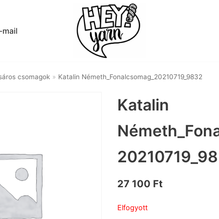
-mail
sáros csomagok
»
Katalin Németh_Fonalcsomag_20210719_9832
Katalin
Németh_Fona
20210719_9
27 100
Ft
Elfogyott