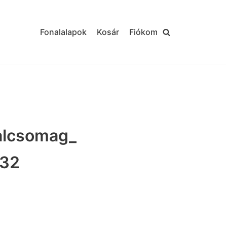
Fonalalapok
Kosár
Fiókom
lcsomag_
832