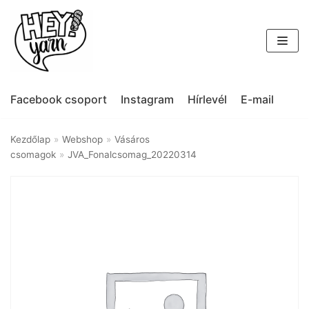
Skip
to
content
Facebook csoport
Instagram
Hírlevél
E-mail
Kezdőlap
»
Webshop
»
Vásáros
csomagok
»
JVA_Fonalcsomag_20220314