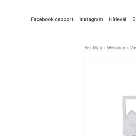
Skip
to
Facebook csoport
Instagram
Hírlevél
E
content
Kezdőlap
»
Webshop
»
Vá