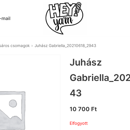
-mail
sáros csomagok
»
Juhász Gabriella_20210618_2943
Juhász
Gabriella_20
43
10 700
Ft
Elfogyott