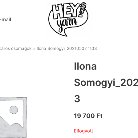
-mail
sáros csomagok
»
Ilona Somogyi_20210507_1103
Ilona
Somogyi_202
3
19 700
Ft
Elfogyott