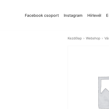
Skip
to
Facebook csoport
Instagram
Hírlevél
E
content
Kezdőlap
»
Webshop
»
Vá