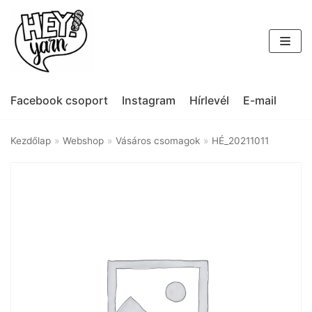
Skip
to
content
Facebook csoport
Instagram
Hírlevél
E-mail
Kezdőlap
»
Webshop
»
Vásáros csomagok
»
HÉ_20211011