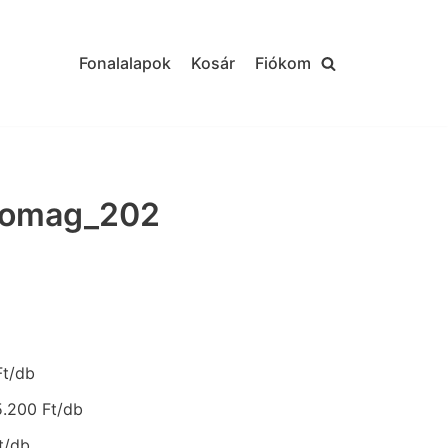
Fonalalapok
Kosár
Fiókom
somag_202
Ft/db
5.200 Ft/db
t/db