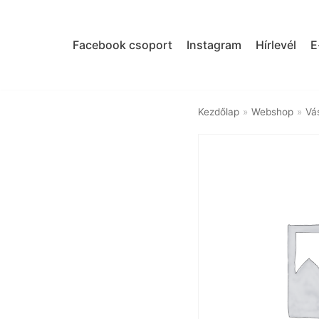
Skip
to
Facebook csoport
Instagram
Hírlevél
E
content
Kezdőlap
»
Webshop
»
Vá