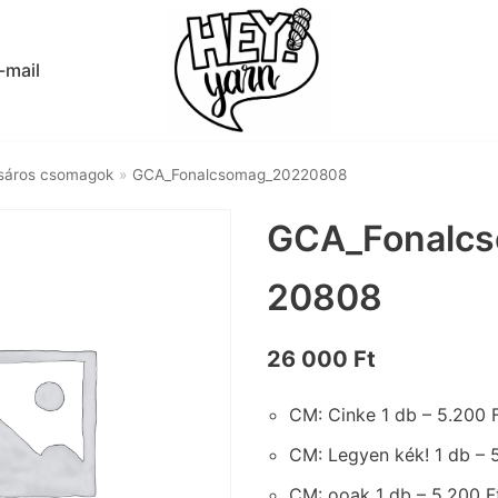
-mail
sáros csomagok
»
GCA_Fonalcsomag_20220808
GCA_Fonalc
20808
26 000
Ft
CM: Cinke 1 db – 5.200 
CM: Legyen kék! 1 db – 
CM: ooak 1 db – 5.200 F