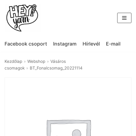
Skip
to
content
Facebook csoport
Instagram
Hírlevél
E-mail
Kezdőlap
»
Webshop
»
Vásáros
csomagok
»
BT_Fonalcsomag_20221114