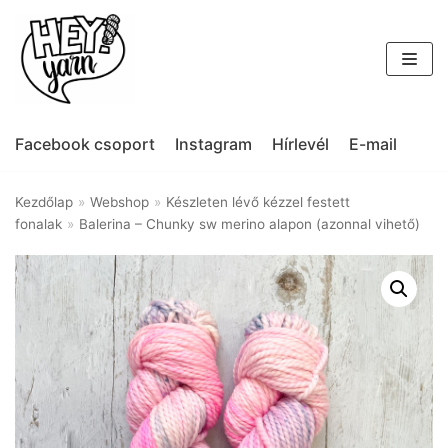
Skip
to
content
Facebook csoport
Instagram
Hírlevél
E-mail
Kezdőlap
»
Webshop
»
Készleten lévő kézzel festett
fonalak
»
Balerina – Chunky sw merino alapon (azonnal vihető)