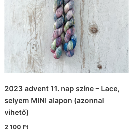
2023 advent 11. nap színe – Lace,
selyem MINI alapon (azonnal
vihető)
2 100
Ft