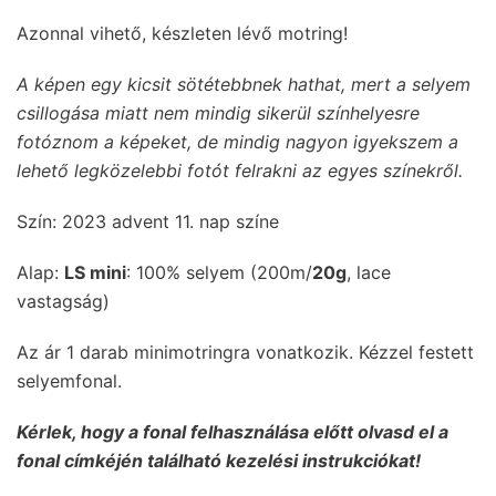
Azonnal vihető, készleten lévő motring!
A képen egy kicsit sötétebbnek hathat, mert a selyem
csillogása miatt nem mindig sikerül színhelyesre
fotóznom a képeket, de mindig nagyon igyekszem a
lehető legközelebbi fotót felrakni az egyes színekről.
Szín: 2023 advent 11. nap színe
Alap:
LS mini
: 100% selyem (200m/
20g
, lace
vastagság)
Az ár 1 darab minimotringra vonatkozik. Kézzel festett
selyemfonal.
Kérlek, hogy a fonal felhasználása előtt olvasd el a
fonal címkéjén található kezelési instrukciókat!