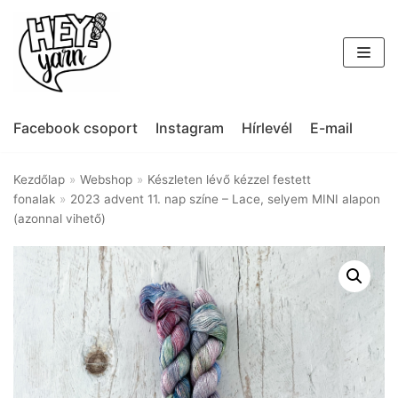
Skip
to
content
Facebook csoport
Instagram
Hírlevél
E-mail
Kezdőlap
»
Webshop
»
Készleten lévő kézzel festett
fonalak
»
2023 advent 11. nap színe – Lace, selyem MINI alapon
(azonnal vihető)