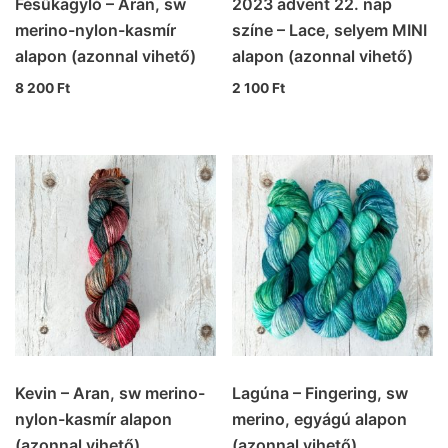
Fésűkagyló – Aran, sw
2023 advent 22. nap
merino-nylon-kasmír
színe – Lace, selyem MINI
alapon (azonnal vihető)
alapon (azonnal vihető)
8 200
Ft
2 100
Ft
Kevin – Aran, sw merino-
Lagúna – Fingering, sw
nylon-kasmír alapon
merino, egyágú alapon
(azonnal vihető)
(azonnal vihető)