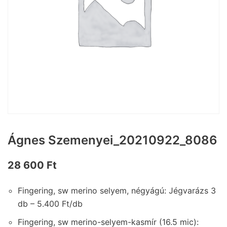
Ágnes Szemenyei_20210922_8086
28 600
Ft
Fingering, sw merino selyem, négyágú: Jégvarázs 3
db – 5.400 Ft/db
Fingering, sw merino-selyem-kasmír (16.5 mic):