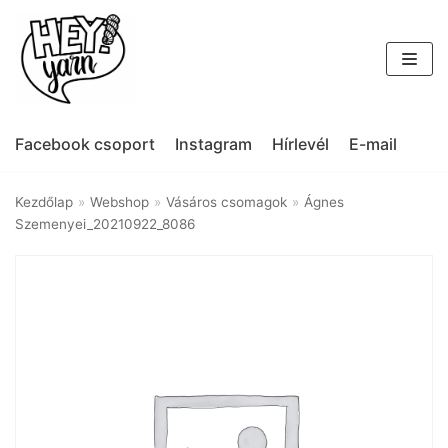
Skip
to
content
Facebook csoport
Instagram
Hírlevél
E-mail
Kezdőlap
»
Webshop
»
Vásáros csomagok
»
Ágnes
Szemenyei_20210922_8086