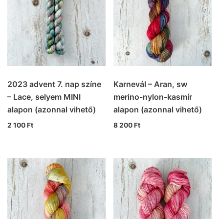
2023 advent 7. nap színe
Karnevál – Aran, sw
– Lace, selyem MINI
merino-nylon-kasmír
alapon (azonnal vihető)
alapon (azonnal vihető)
2 100
Ft
8 200
Ft