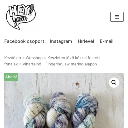
Skip
to
content
Facebook csoport
Instagram
Hírlevél
E-mail
Kezdőlap
»
Webshop
»
Készleten lévő kézzel festett
fonalak
»
Viharfelhő – Fingering, sw merino alapon
Akció!