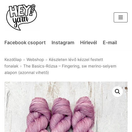
Skip
to
content
Facebook csoport
Instagram
Hírlevél
E-mail
Kezdőlap
»
Webshop
»
Készleten lévő kézzel festett
fonalak
»
The Basics-Rózsa – Fingering, sw merino-selyem
alapon (azonnal vihető)