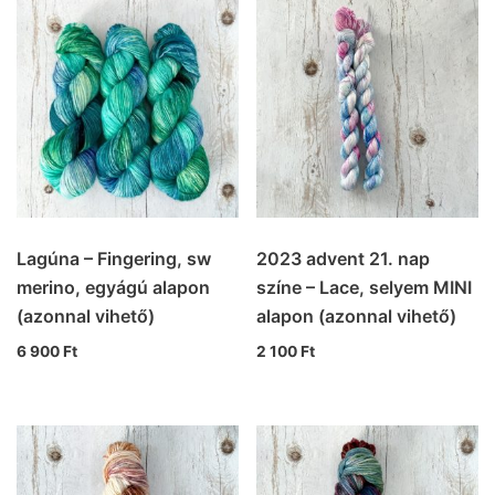
Lagúna – Fingering, sw
2023 advent 21. nap
merino, egyágú alapon
színe – Lace, selyem MINI
(azonnal vihető)
alapon (azonnal vihető)
6 900
Ft
2 100
Ft