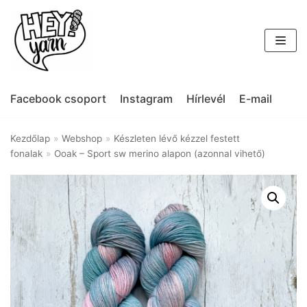
Skip
to
content
Facebook csoport
Instagram
Hírlevél
E-mail
Kezdőlap
»
Webshop
»
Készleten lévő kézzel festett
fonalak
»
Ooak – Sport sw merino alapon (azonnal vihető)