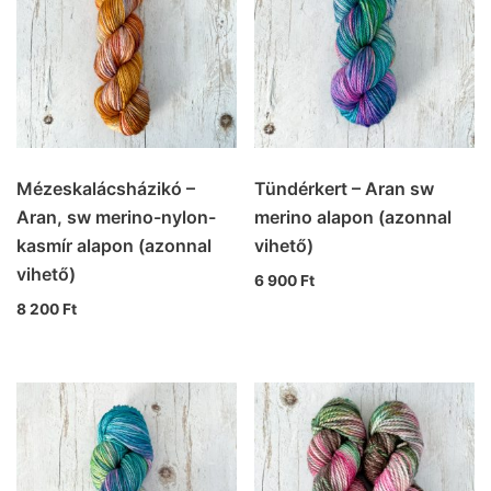
Mézeskalácsházikó –
Tündérkert – Aran sw
Aran, sw merino-nylon-
merino alapon (azonnal
kasmír alapon (azonnal
vihető)
vihető)
6 900
Ft
8 200
Ft