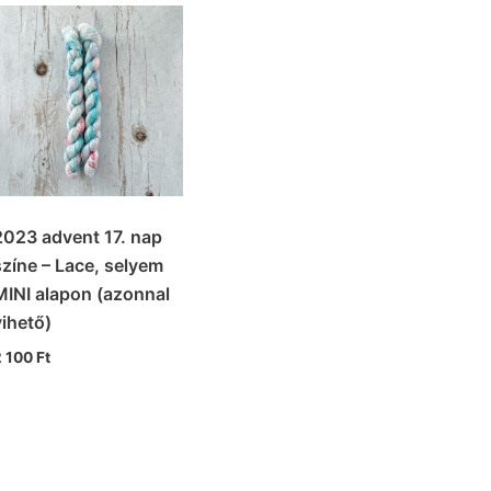
2023 advent 17. nap
színe – Lace, selyem
MINI alapon (azonnal
vihető)
2 100
Ft