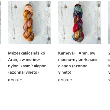
Mézeskalácsházikó –
Karnevál – Aran, sw
l
Aran, sw merino-
merino-nylon-kasmír
nylon-kasmír alapon
alapon (azonnal
(azonnal vihető)
vihető)
8 200
Ft
8 200
Ft