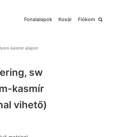
Fonalalapok
Kosár
Fiókom
elyem-kasmír alapon
ering, sw
em-kasmír
al vihető)
évő motring!