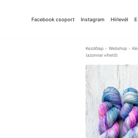
Skip
to
Facebook csoport
Instagram
Hírlevél
E
content
Kezdőlap
»
Webshop
»
Kés
(azonnal vihető)