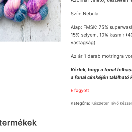
Szín: Nebula
Alap: FMSK: 75% superwash
15% selyem, 10% kasmír (4
vastagság)
Az ár 1 darab motringra vo
Kérlek, hogy a fonal felhas
a fonal címkéjén található 
Elfogyott
Kategória:
Készleten lévő kézzel
 termékek