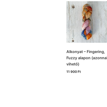
Alkonyat – Fingering,
Fuzzy alapon (azonna
vihető)
11 900
Ft