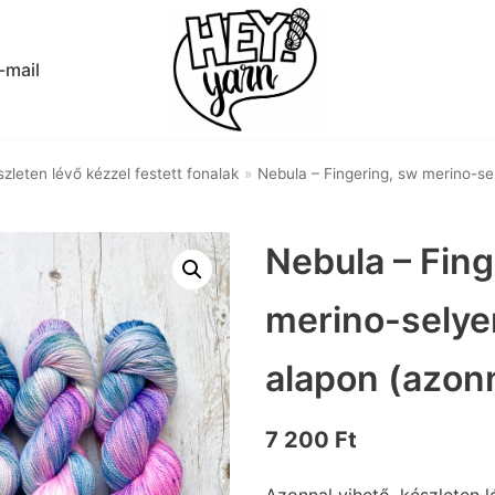
-mail
zleten lévő kézzel festett fonalak
»
Nebula – Fingering, sw merino-s
Nebula – Fing
merino-sely
alapon (azonn
7 200
Ft
Azonnal vihető, készleten l