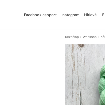
Skip
to
Facebook csoport
Instagram
Hírlevél
E
content
Kezdőlap
»
Webshop
»
Kés