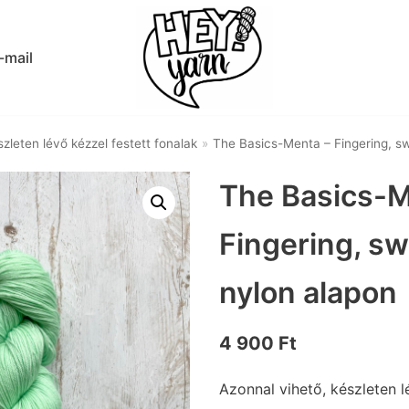
-mail
zleten lévő kézzel festett fonalak
»
The Basics-Menta – Fingering, s
The Basics-M
Fingering, s
nylon alapon
4 900
Ft
Azonnal vihető, készleten l