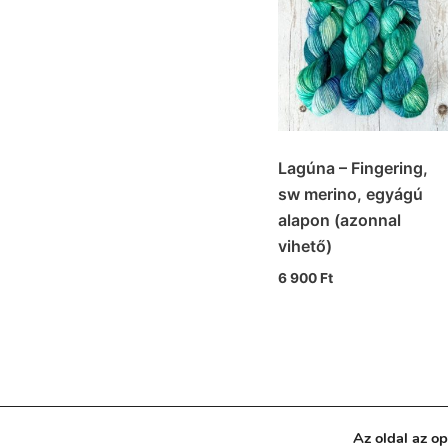
Lagúna – Fingering,
sw merino, egyágú
alapon (azonnal
vihető)
6 900
Ft
Az oldal az o