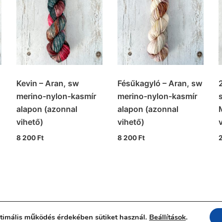
Kevin – Aran, sw
Fésűkagyló – Aran, sw
merino-nylon-kasmír
merino-nylon-kasmír
alapon (azonnal
alapon (azonnal
vihető)
vihető)
8 200
Ft
8 200
Ft
Adatkezelési tájékoztató
ÁSZF
ptimális működés érdekében sütiket használ.
Beállítások
.