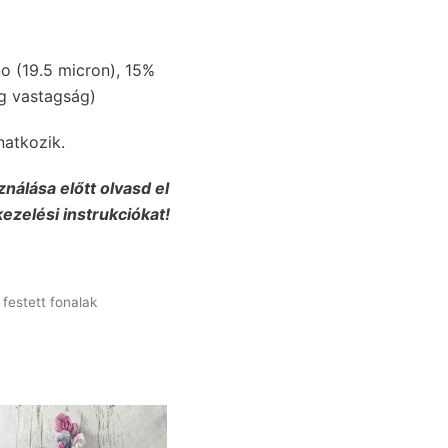
o (19.5 micron), 15%
g vastagság)
natkozik.
ználása előtt olvasd el
kezelési instrukciókat!
 festett fonalak