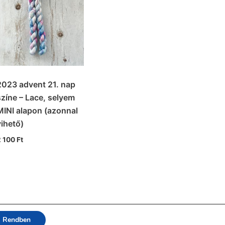
2023 advent 21. nap
színe – Lace, selyem
MINI alapon (azonnal
vihető)
2 100
Ft
Rendben