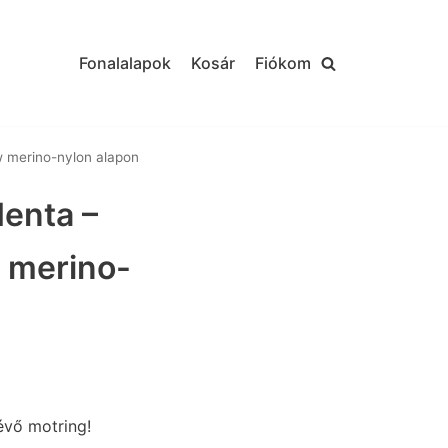
Fonalalapok
Kosár
Fiókom
w merino-nylon alapon
enta –
w merino-
évő motring!