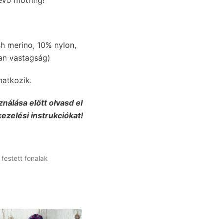
 merino, 10% nylon,
an vastagság)
natkozik.
ználása előtt olvasd el
kezelési instrukciókat!
 festett fonalak