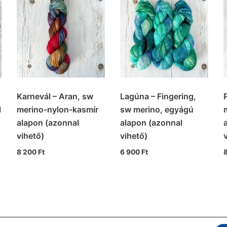
Karnevál – Aran, sw
Lagúna – Fingering,
l
merino-nylon-kasmír
sw merino, egyágú
alapon (azonnal
alapon (azonnal
vihető)
vihető)
8 200
Ft
6 900
Ft