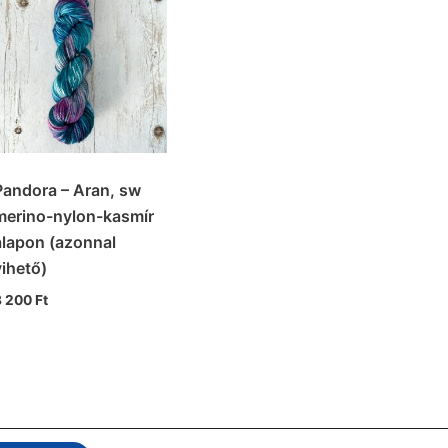
Pandora – Aran, sw
merino-nylon-kasmír
alapon (azonnal
vihető)
8 200
Ft