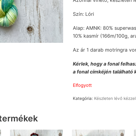
Szín: Lóri
Alap: AMNK: 80% superwash
10% kasmír (166m/100g, ar
Az ár 1 darab motringra vo
Kérlek, hogy a fonal felhas
a fonal címkéjén található 
Elfogyott
Kategória:
Készleten lévő kézzel
 termékek