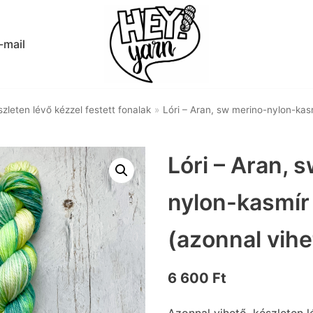
-mail
zleten lévő kézzel festett fonalak
»
Lóri – Aran, sw merino-nylon-kas
Lóri – Aran, 
nylon-kasmír
(azonnal vihe
6 600
Ft
Azonnal vihető, készleten l