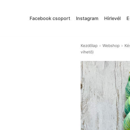
Skip
to
Facebook csoport
Instagram
Hírlevél
E
content
Kezdőlap
»
Webshop
»
Kés
vihető)