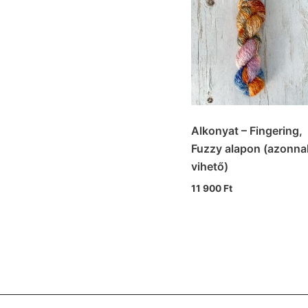
Alkonyat – Fingering,
Fuzzy alapon (azonna
vihető)
11 900
Ft