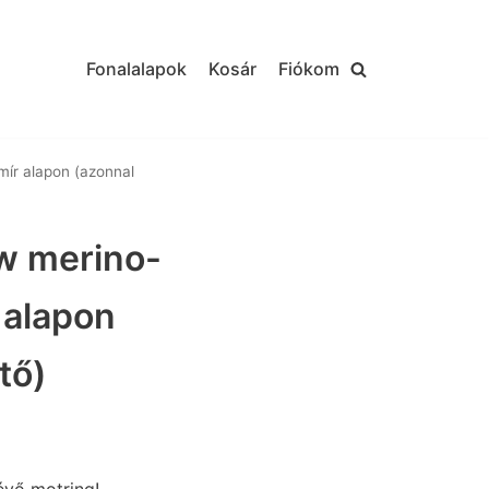
Fonalalapok
Kosár
Fiókom
mír alapon (azonnal
sw merino-
 alapon
tő)
évő motring!