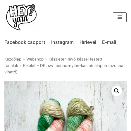
Skip
to
content
Facebook csoport
Instagram
Hírlevél
E-mail
Kezdőlap
»
Webshop
»
Készleten lévő kézzel festett
fonalak
»
Kikelet – DK, sw merino-nylon-kasmír alapon (azonnal
vihető)