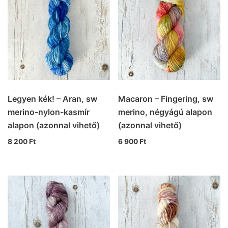
Legyen kék! – Aran, sw
Macaron – Fingering, sw
merino-nylon-kasmír
merino, négyágú alapon
alapon (azonnal vihető)
(azonnal vihető)
8 200
Ft
6 900
Ft