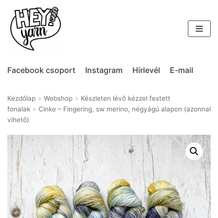
Skip
to
content
Facebook csoport
Instagram
Hírlevél
E-mail
Kezdőlap
»
Webshop
»
Készleten lévő kézzel festett
fonalak
»
Cinke – Fingering, sw merino, négyágú alapon (azonnal
vihető)