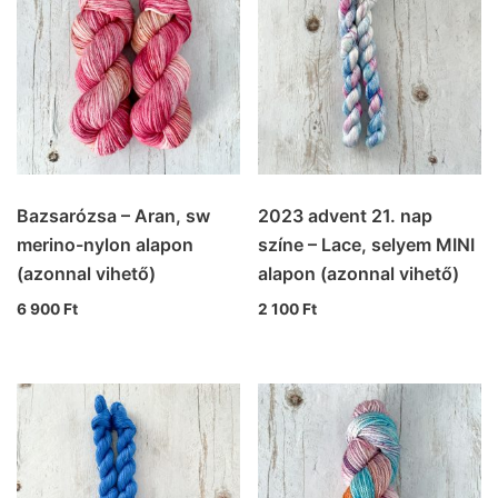
Bazsarózsa – Aran, sw
2023 advent 21. nap
merino-nylon alapon
színe – Lace, selyem MINI
(azonnal vihető)
alapon (azonnal vihető)
6 900
Ft
2 100
Ft