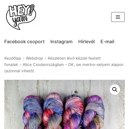
Skip
to
content
Facebook csoport
Instagram
Hírlevél
E-mail
Kezdőlap
»
Webshop
»
Készleten lévő kézzel festett
fonalak
»
Alice Csodaországban – DK, sw merino-selyem alapon
(azonnal vihető)