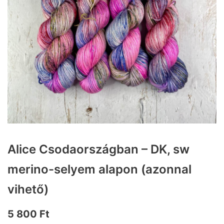
Alice Csodaországban – DK, sw
merino-selyem alapon (azonnal
vihető)
5 800
Ft