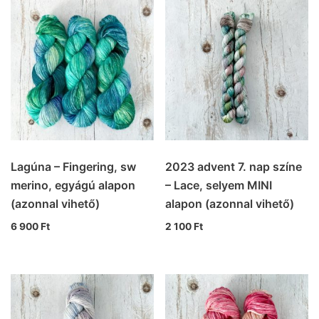
Lagúna – Fingering, sw
2023 advent 7. nap színe
merino, egyágú alapon
– Lace, selyem MINI
(azonnal vihető)
alapon (azonnal vihető)
6 900
Ft
2 100
Ft